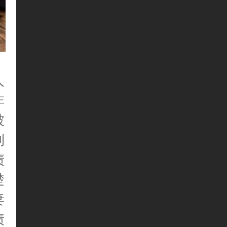
人
非
被
利
债
楚
妻
债